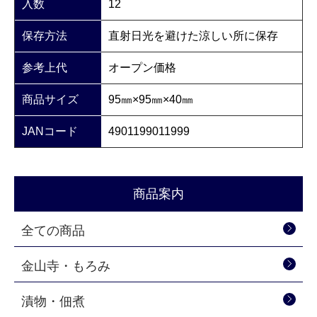
入数
12
保存方法
直射日光を避けた涼しい所に保存
参考上代
オープン価格
商品サイズ
95㎜×95㎜×40㎜
JANコード
4901199011999
商品案内
全ての商品
金山寺・もろみ
漬物・佃煮