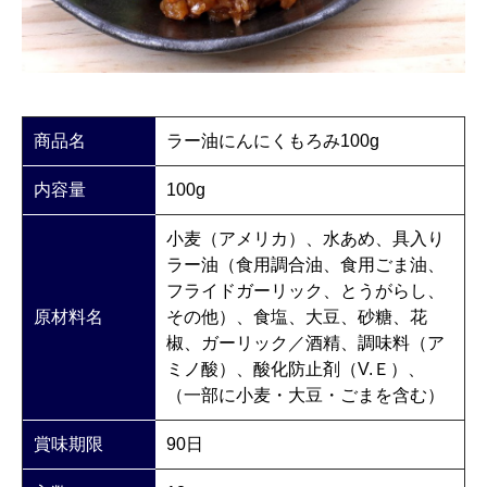
商品名
ラー油にんにくもろみ100g
内容量
100g
小麦（アメリカ）、水あめ、具入り
ラー油（食用調合油、食用ごま油、
フライドガーリック、とうがらし、
原材料名
その他）、食塩、大豆、砂糖、花
椒、ガーリック／酒精、調味料（ア
ミノ酸）、酸化防止剤（V.Ｅ）、
（一部に小麦・大豆・ごまを含む）
賞味期限
90日