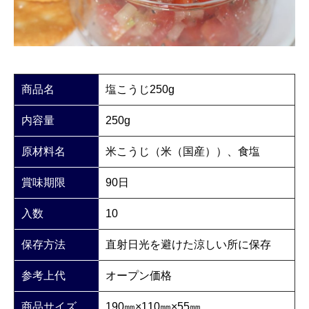
商品名
塩こうじ250g
内容量
250g
原材料名
米こうじ（米（国産））、食塩
賞味期限
90日
入数
10
保存方法
直射日光を避けた涼しい所に保存
参考上代
オープン価格
商品サイズ
190㎜×110㎜×55㎜