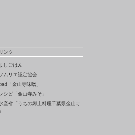
リンク
ましごはん
ソムリエ認定協会
okpad「金山寺味噌」
レシピ「金山寺みそ」
水産省「うちの郷土料理千葉県金山寺
」